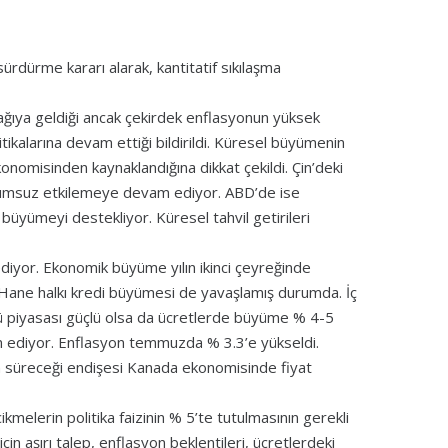
ürdürme kararı alarak, kantitatif sıkılaşma
ağıya geldiği ancak çekirdek enflasyonun yüksek
itikalarına devam ettiği bildirildi. Küresel büyümenin
konomisinden kaynaklandığına dikkat çekildi. Çin’deki
lumsuz etkilemeye devam ediyor. ABD’de ise
üyümeyi destekliyor. Küresel tahvil getirileri
yor. Ekonomik büyüme yılın ikinci çeyreğinde
Hane halkı kredi büyümesi de yavaşlamış durumda. İç
cü piyasası güçlü olsa da ücretlerde büyüme % 4-5
m ediyor. Enflasyon temmuzda % 3.3’e yükseldi.
 süreceği endişesi Kanada ekonomisinde fiyat
ikmelerin politika faizinin % 5’te tutulmasının gerekli
in aşırı talep, enflasyon beklentileri, ücretlerdeki