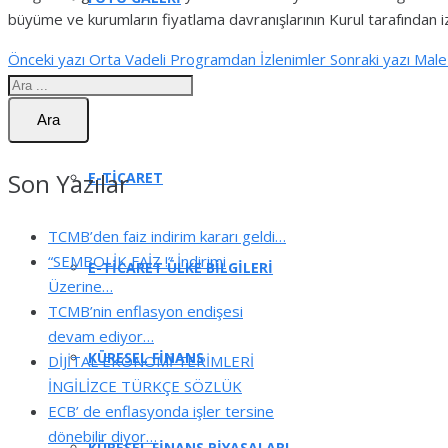
büyüme ve kurumların fiyatlama davranışlarının Kurul tarafından
Önceki yazı
Orta Vadeli Programdan İzlenimler
Sonraki yazı
Malez
BLOG
Ara
Son Yazılar
E-TICARET
TCMB’den faiz indirim kararı geldi…
“SEMBOLİK FAİZ !” İndirimi
E-TICARET ÜLKE BILGILERI
Üzerine…
TCMB’nin enflasyon endişesi
devam ediyor…
KÜRESEL FINANS
DİJİTAL EKONOMİ TERİMLERİ
İNGİLİZCE TÜRKÇE SÖZLÜK
ECB’ de enflasyonda işler tersine
dönebilir diyor…
KÜRESEL FINANS PIYASALARI