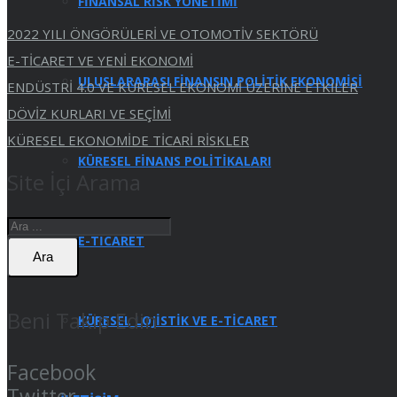
FİNANSAL RİSK YÖNETİMİ
2022 YILI ÖNGÖRÜLERİ VE OTOMOTİV SEKTÖRÜ
E-TİCARET VE YENİ EKONOMİ
ULUSLARARASI FİNANSIN POLİTİK EKONOMİSİ
ENDÜSTRİ 4.0 VE KÜRESEL EKONOMİ ÜZERİNE ETKİLER
DÖVİZ KURLARI VE SEÇİMİ
KÜRESEL EKONOMİDE TİCARİ RİSKLER
KÜRESEL FİNANS POLİTİKALARI
Site İçi Arama
E-TİCARET
Ara
Beni Takip Edin
KÜRESEL LOJİSTİK VE E-TİCARET
Facebook
Twitter