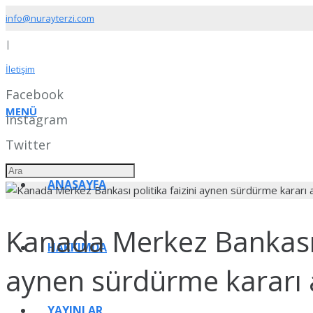
info@nurayterzi.com
|
İletişim
Facebook
MENÜ
Instagram
Twitter
ANASAYFA
Kanada Merkez Bankası p
HAKKIMDA
aynen sürdürme kararı 
YAYINLAR