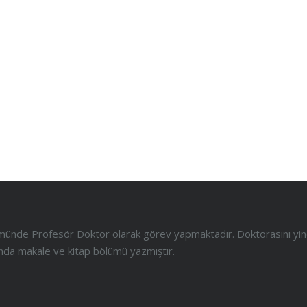
ölümünde Profesör Doktor olarak görev yapmaktadır. Doktorasını yi
anında makale ve kitap bölümü yazmıştır.