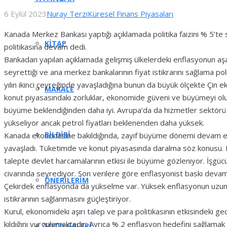
6 Eylül 2023
Nuray Terzi
Küresel Finans Piyasaları
Kanada Merkez Bankası yaptığı açıklamada politika faizini % 5’te s
KITAP
politikasına devam dedi.
Bankadan yapılan açıklamada gelişmiş ülkelerdeki enflasyonun aş
seyrettiği ve ana merkez bankalarının fiyat istikrarını sağlama pol
yılın ikinci çeyreğinde yavaşladığına bunun da büyük ölçekte Çin e
MAKALE
konut piyasasındaki zorluklar, ekonomide güveni ve büyümeyi o
büyüme beklendiğinden daha iyi. Avrupa’da da hizmetler sektörü b
yükseliyor ancak petrol fiyatları beklenenden daha yüksek.
BILDIRI
Kanada ekonomisine bakıldığında, zayıf büyüme dönemi devam edi
yavaşladı. Tüketimde ve konut piyasasında daralma söz konusu. 
talepte devlet harcamalarının etkisi ile büyüme gözleniyor. İşgü
civarında seyrediyor. Son verilere göre enflasyonist baskı deva
ÖNERILERIM
Çekirdek enflasyonda da yükselme var. Yüksek enflasyonun uzun
istikrarının sağlanmasını güçleştiriyor.
Kurul, ekonomideki aşırı talep ve para politikasının etkisindeki gec
kıldığını vurgulamaktadır. Ayrıca % 2 enflasyon hedefini sağlamak iç
FOTO GALERI