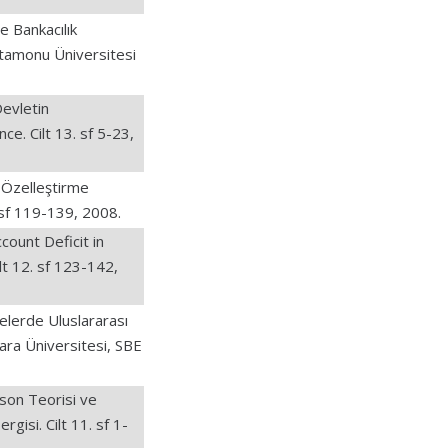
 Bankacılık
astamonu Üniversitesi
evletin
ce. Cilt 13. sf 5-23,
 Özelleştirme
 sf 119-139, 2008.
ount Deficit in
lt 12. sf 123-142,
lerde Uluslararası
mara Üniversitesi, SBE
on Teorisi ve
gisi. Cilt 11. sf 1-