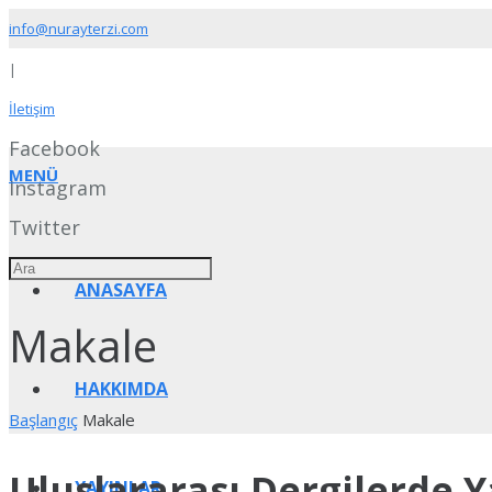
info@nurayterzi.com
|
İletişim
Facebook
MENÜ
Instagram
Twitter
ANASAYFA
Makale
HAKKIMDA
Başlangıç
Makale
Uluslararası Dergilerde 
YAYINLAR