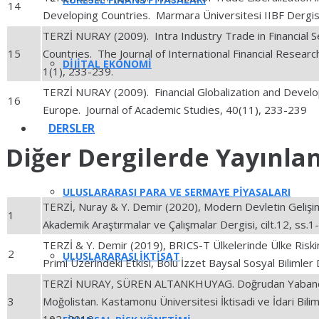
14
Developing Countries. Marmara Üniversitesi IIBF Dergisi
TERZİ NURAY (2009). Intra Industry Trade in Financial S
15
Countries. The Journal of International Financial Resear
DIJITAL EKONOMI
1(1), 233-239.
TERZİ NURAY (2009). Financial Globalization and Devel
16
Europe. Journal of Academic Studies, 40(11), 233-239
DERSLER
Diğer Dergilerde Yayınla
ULUSLARARASI PARA VE SERMAYE PİYASALARI
TERZİ, Nuray & Y. Demir (2020), Modern Devletin Gelişi
1
Akademik Araştırmalar ve Çalışmalar Dergisi, cilt.12, ss.1
TERZİ & Y. Demir (2019), BRICS-T Ülkelerinde Ülke Riski
2
ULUSLARARASI İKTİSAT
Primi Üzerindeki Etkisi, Bolu İzzet Baysal Sosyal Bilimler D
TERZİ NURAY, SÜREN ALTANKHUYAG. Doğrudan Yabancı 
3
Moğolistan. Kastamonu Üniversitesi İktisadi ve İdari Biliml