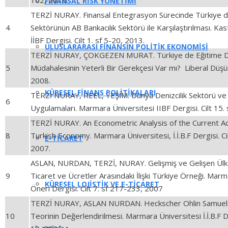
102, 2016.
FİNANSAL RİSK YÖNETİMİ
TERZİ NURAY. Finansal Entegrasyon Sürecinde Türkiye de
4
Sektörünün AB Bankacılık Sektörü ile Karşılaştırılması. K
İİBF Dergisi. Cilt 1. sf 5-20, 2013.
ULUSLARARASI FİNANSIN POLİTİK EKONOMİSİ
TERZİ NURAY, ÇOKGEZEN MURAT. Türkiye de Eğitime D
5
Müdahalesinin Yeterli Bir Gerekçesi Var mı? Liberal Düşün
2008.
KÜRESEL FİNANS POLİTİKALARI
TERZİ NURAY, REEL, YEŞİM. Dünya Denizcilik Sektörü ve
6
Uygulamaları. Marmara Üniversitesi IIBF Dergisi. Cilt 15.
TERZİ NURAY. An Econometric Analysis of the Current Acc
8
Turkish Economy. Marmara Üniversitesi, İ.İ.B.F Dergisi. Ci
E-TİCARET
2007.
ASLAN, NURDAN, TERZİ, NURAY. Gelişmiş ve Gelişen Ülke
9
Ticaret ve Ücretler Arasındaki İlişki Türkiye Örneği. Mar
KÜRESEL LOJİSTİK VE E-TİCARET
Öneri Dergisi. Cilt 7. sf 217-233, 2007
TERZİ NURAY, ASLAN NURDAN. Heckscher Ohlin Samuels
10
Teorinin Değerlendirilmesi. Marmara Üniversitesi İ.İ.B.F Der