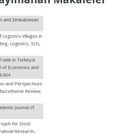
on and Zimbabwean
ogistics Villages in
ng, Logistics, 3(3),
rade in Turkey:A
l of Economics and
04.004
is and Perspectives
 Macrotheme Review,
ademic Journal of
oach for Stock
inancial Research,