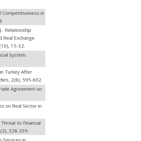
l Competitiveness in
8
 Relationship
d Real Exchange
(10), 15-32.
ncial System.
in Turkey After
udies, 2(8), 595-602.
Trade Agreement on
es on Real Sector in
hreat to Financial
e(2), 328-339.
 Services in