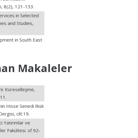
, 8(2), 121-133.
ervices in Selected
ches and Studies,
opment in South East
nan Makaleler
mi: Küreselleşme,
-11.
nin Hisse Senedi Risk
ergisi, cilt.19.
Yatırımlar ve
er Fakültesi. sf 92-