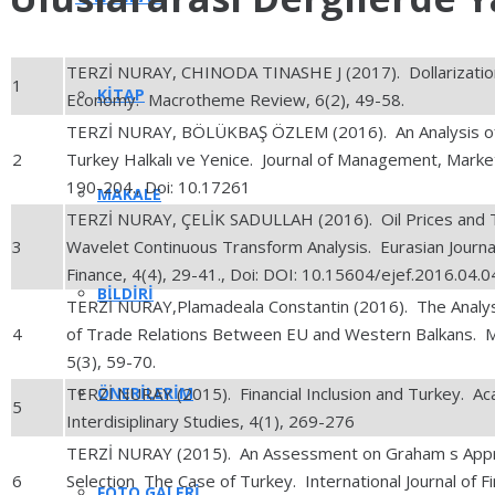
TERZİ NURAY, CHINODA TINASHE J (2017). Dollarizati
1
KITAP
Economy. Macrotheme Review, 6(2), 49-58.
TERZİ NURAY, BÖLÜKBAŞ ÖZLEM (2016). An Analysis of L
2
Turkey Halkalı ve Yenice. Journal of Management, Marketi
190-204., Doi: 10.17261
MAKALE
TERZİ NURAY, ÇELİK SADULLAH (2016). Oil Prices and T
3
Wavelet Continuous Transform Analysis. Eurasian Journa
Finance, 4(4), 29-41., Doi: DOI: 10.15604/ejef.2016.04.
BILDIRI
TERZİ NURAY,Plamadeala Constantin (2016). The Analys
4
of Trade Relations Between EU and Western Balkans.
5(3), 59-70.
ÖNERILERIM
TERZİ NURAY (2015). Financial Inclusion and Turkey. Ac
5
Interdisiplinary Studies, 4(1), 269-276
TERZİ NURAY (2015). An Assessment on Graham s Appr
6
Selection The Case of Turkey. International Journal of F
FOTO GALERI