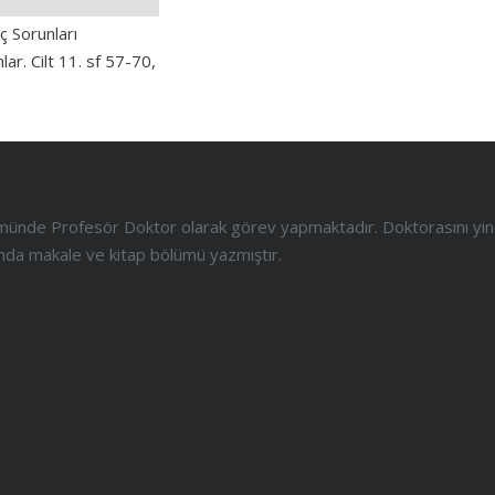
 Sorunları
ar. Cilt 11. sf 57-70,
ölümünde Profesör Doktor olarak görev yapmaktadır. Doktorasını yi
anında makale ve kitap bölümü yazmıştır.