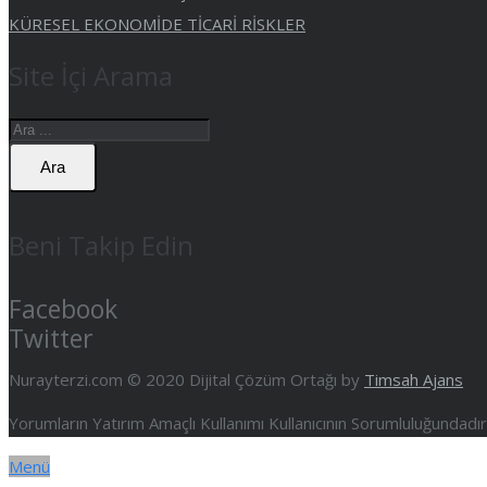
KÜRESEL EKONOMİDE TİCARİ RİSKLER
Site İçi Arama
Ara
Beni Takip Edin
Facebook
Twitter
Nurayterzi.com © 2020 Dijital Çözüm Ortağı by
Timsah Ajans
Yorumların Yatırım Amaçlı Kullanımı Kullanıcının Sorumluluğundad
Menü