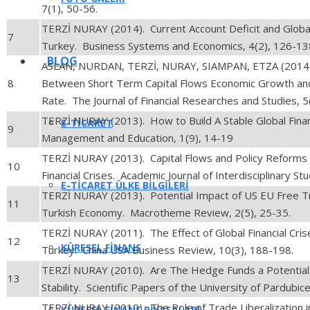
7(1), 50-56.
TERZİ NURAY (2014). Current Account Deficit and Globa
7
Turkey. Business Systems and Economics, 4(2), 126-13
BLOG
ASLAN, NURDAN, TERZİ, NURAY, SIAMPAN, ETZA (2014).
8
Between Short Term Capital Flows Economic Growth an
Rate. The Journal of Financial Researches and Studies, 5
TERZİ NURAY (2013). How to Build A Stable Global Fina
E-TICARET
9
Management and Education, 1(9), 14-19
TERZİ NURAY (2013). Capital Flows and Policy Reforms 
10
Financial Crises. Academic Journal of Interdisciplinary St
E-TICARET ÜLKE BILGILERI
TERZİ NURAY (2013). Potential Impact of US EU Free 
11
Turkish Economy. Macrotheme Review, 2(5), 25-35.
TERZİ NURAY (2011). The Effect of Global Financial Cris
12
KÜRESEL FINANS
Turkey. China USA Business Review, 10(3), 188-198.
TERZİ NURAY (2010). Are The Hedge Funds a Potential T
13
Stability. Scientific Papers of the University of Pardubic
TERZİ NURAY (2010). The Role of Trade Liberalization in
KÜRESEL FINANS PIYASALARI