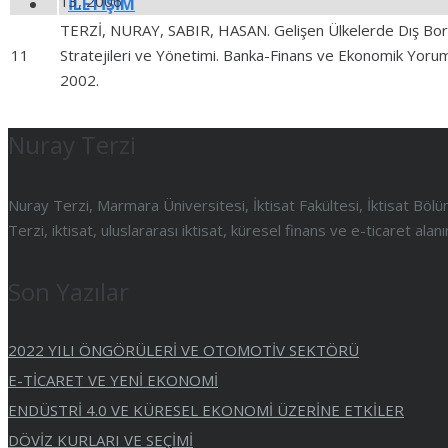
13, 2006
İLETIŞIM
TERZİ, NURAY, SABIR, HASAN. Gelişen Ülkelerde Dış Borç
11
Stratejileri ve Yönetimi. Banka-Finans ve Ekonomik Yoruml
2002.
Nuray Terzi
Nuray Terzi, Marmara Üniversitesi, İktisat Fakültesi, İktisat B
Terzi, iktisat, uluslararası iktisat, küresel finans ve e-ticaret al
Son Yazılar
2022 YILI ÖNGÖRÜLERİ VE OTOMOTİV SEKTÖRÜ
E-TİCARET VE YENİ EKONOMİ
ENDÜSTRİ 4.0 VE KÜRESEL EKONOMİ ÜZERİNE ETKİLER
DÖVİZ KURLARI VE SEÇİMİ