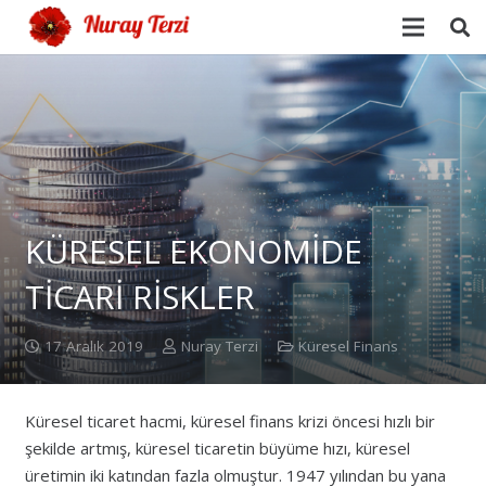
KÜRESEL EKONOMİDE
TİCARİ RİSKLER
17 Aralık 2019
Nuray Terzi
Küresel Finans
Küresel ticaret hacmi, küresel finans krizi öncesi hızlı bir
şekilde artmış, küresel ticaretin büyüme hızı, küresel
üretimin iki katından fazla olmuştur. 1947 yılından bu yana