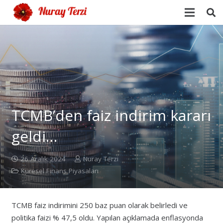
TCMB’den faiz indirim kararı
geldi…
26 Aralık 2024
Nuray Terzi
Küresel Finans Piyasaları
TCMB faiz indirimini 250 baz puan olarak belirledi ve
politika faizi % 47,5 oldu. Yapılan açıklamada enflasyonda