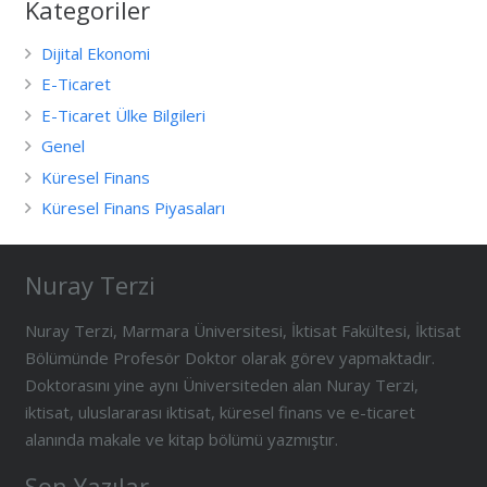
Kategoriler
Dijital Ekonomi
E-Ticaret
E-Ticaret Ülke Bilgileri
Genel
Küresel Finans
Küresel Finans Piyasaları
Nuray Terzi
Nuray Terzi, Marmara Üniversitesi, İktisat Fakültesi, İktisat
Bölümünde Profesör Doktor olarak görev yapmaktadır.
Doktorasını yine aynı Üniversiteden alan Nuray Terzi,
iktisat, uluslararası iktisat, küresel finans ve e-ticaret
alanında makale ve kitap bölümü yazmıştır.
Son Yazılar