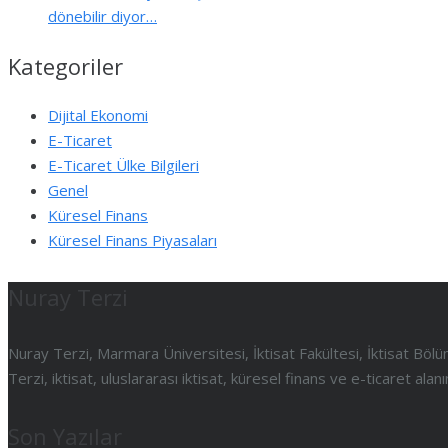
dönebilir diyor…
Kategoriler
Dijital Ekonomi
E-Ticaret
E-Ticaret Ülke Bilgileri
Genel
Küresel Finans
Küresel Finans Piyasaları
Nuray Terzi
Nuray Terzi, Marmara Üniversitesi, İktisat Fakültesi, İktisat B
Terzi, iktisat, uluslararası iktisat, küresel finans ve e-ticaret al
Son Yazılar