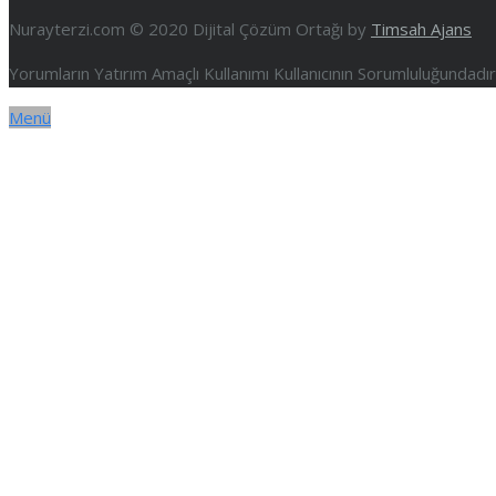
Nurayterzi.com © 2020 Dijital Çözüm Ortağı by
Timsah Ajans
Yorumların Yatırım Amaçlı Kullanımı Kullanıcının Sorumluluğundad
Menü