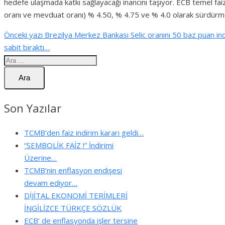
hedefe ulaşmada katkı sağlayacağı inancını taşıyor. ECB temel faiz
oranı ve mevduat oranı) % 4.50, % 4.75 ve % 4.0 olarak sürdü
Önceki yazı
Brezilya Merkez Bankası Selic oranını 50 baz puan in
sabit bıraktı…
Ara
Son Yazılar
TCMB’den faiz indirim kararı geldi…
“SEMBOLİK FAİZ !” İndirimi
Üzerine…
TCMB’nin enflasyon endişesi
devam ediyor…
DİJİTAL EKONOMİ TERİMLERİ
İNGİLİZCE TÜRKÇE SÖZLÜK
ECB’ de enflasyonda işler tersine