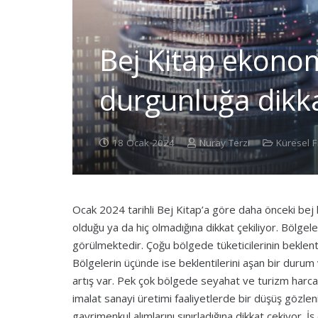
Bej Kitap ekonom
durgunluğa dikk
18 Ocak 2024
Nuray Terzi
Küresel F
Ocak 2024 tarihli Bej Kitap’a göre daha önceki bej
olduğu ya da hiç olmadığına dikkat çekiliyor. Bölgele
görülmektedir. Çoğu bölgede tüketicilerinin beklent
Bölgelerin üçünde ise beklentilerini aşan bir durum v
artış var. Pek çok bölgede seyahat ve turizm har
imalat sanayi üretimi faaliyetlerde bir düşüş gözleni
gayrimenkul alımlarını sınırladığına dikkat çekiyor.