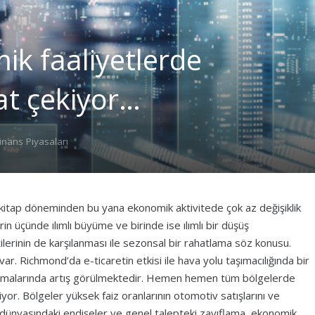
ik faaliyetlerde
at çekiyor…
inans Piyasaları
 kitap döneminden bu yana ekonomik aktivitede çok az değişiklik
rin üçünde ılımlı büyüme ve birinde ise ılımlı bir düşüş
ilerinin de karşılanması ile sezonsal bir rahatlama söz konusu.
ar. Richmond’da e-ticaretin etkisi ile hava yolu taşımacılığında bir
camalarında artış görülmektedir. Hemen hemen tüm bölgelerde
yor. Bölgeler yüksek faiz oranlarının otomotiv satışlarını ve
 İş dünyasındaki endişeler ve genel talepteki zayıflama, ekonomik