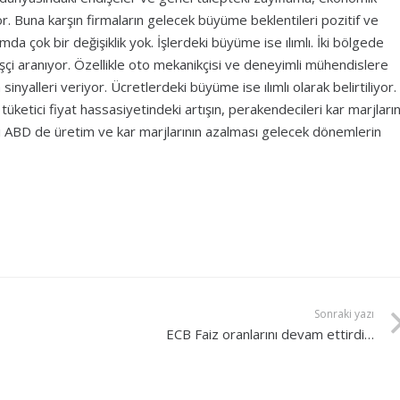
yor. Buna karşın firmaların gelecek büyüme beklentileri pozitif ve
mda çok bir değişiklik yok. İşlerdeki büyüme ise ılımlı. İki bölgede
 işçi aranıyor. Özellikle oto mekanikçisi ve deneyimli mühendislere
inyalleri veriyor. Ücretlerdeki büyüme ise ılımlı olarak belirtiliyor.
er tüketici fiyat hassasiyetindeki artışın, perakendecileri kar marjların
ki ABD de üretim ve kar marjlarının azalması gelecek dönemlerin
Sonraki yazı
ECB Faiz oranlarını devam ettirdi…