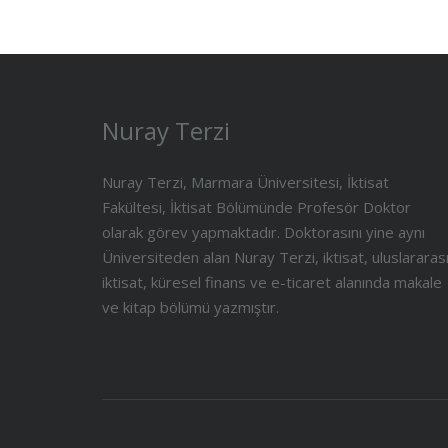
Nuray Terzi
Nuray Terzi, Marmara Üniversitesi, İktisat
Fakültesi, İktisat Bölümünde Profesör Doktor
olarak görev yapmaktadır. Doktorasını yine aynı
Üniversiteden alan Nuray Terzi, iktisat, uluslararas
iktisat, küresel finans ve e-ticaret alanında makale
ve kitap bölümü yazmıştır.