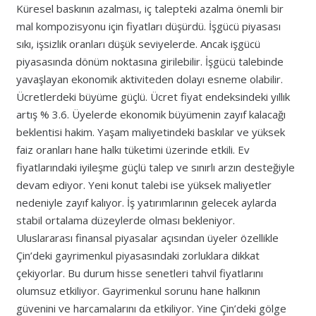
Küresel baskının azalması, iç talepteki azalma önemli bir
mal kompozisyonu için fiyatları düşürdü. İşgücü piyasası
sıkı, işsizlik oranları düşük seviyelerde. Ancak işgücü
piyasasında dönüm noktasına girilebilir. İşgücü talebinde
yavaşlayan ekonomik aktiviteden dolayı esneme olabilir.
Ücretlerdeki büyüme güçlü. Ücret fiyat endeksindeki yıllık
artış % 3.6. Üyelerde ekonomik büyümenin zayıf kalacağı
beklentisi hakim. Yaşam maliyetindeki baskılar ve yüksek
faiz oranları hane halkı tüketimi üzerinde etkili. Ev
fiyatlarındaki iyileşme güçlü talep ve sınırlı arzın desteğiyle
devam ediyor. Yeni konut talebi ise yüksek maliyetler
nedeniyle zayıf kalıyor. İş yatırımlarının gelecek aylarda
stabil ortalama düzeylerde olması bekleniyor.
Uluslararası finansal piyasalar açısından üyeler özellikle
Çin’deki gayrimenkul piyasasındaki zorluklara dikkat
çekiyorlar. Bu durum hisse senetleri tahvil fiyatlarını
olumsuz etkiliyor. Gayrimenkul sorunu hane halkının
güvenini ve harcamalarını da etkiliyor. Yine Çin’deki gölge