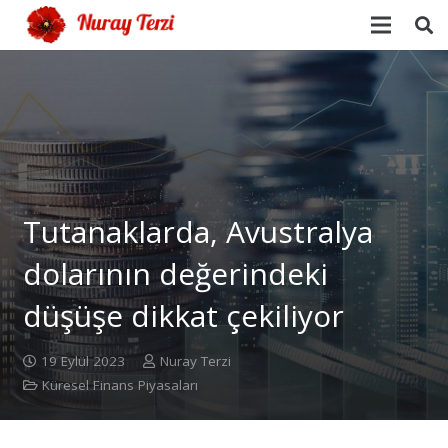
Tutanaklarda, Avustralya
dolarının değerindeki
düşüşe dikkat çekiliyor
19 Eylül 2023
Nuray Terzi
Küresel Finans Piyasaları