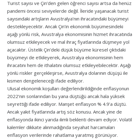
Turist sayısı ve Çin’den gelen öğrenci sayısı artsa da henüz
pandemi öncesi seviyelerde değil. İleride yaşanacak turist
sayısındaki artışların Avustralya’nın ihracatındaki büyümeyi
destekleyecektir. Ancak Çin’in ekonomik büyümesindeki
aşağı yönlü risk, Avustralya ekonomisinin hizmet ihracatında
olumsuz etkileyecek ve mal ihraç fiyatlarında düşmeye yol
açacaktır. Üstelik Çin’deki düşük büyüme küresel çıktıdaki
büyümeyi de etkileyerek, Avustralya ekonomisinin hem
ihracatını hem de ithalatını olumsuz etkileyebilecektir. Aşağı
yönlü riskler gerçekleşirse, Avustralya dolarının düşüşü ile
kısmen dengeleneceği ifade ediliyor.
Ulusal ekonomik koşulları değerlendirildiğinde enflasyonun
2022’nin sonlarından bu yana düştüğü ancak hala yüksek
seyrettiği ifade ediliyor. Manşet enflasyon % 4.9’a düştü.
Ancak yakıt fiyatlarında artış söz konusu. Ancak yine de
enflasyonda ikinci yarıda ılımlı beklenti devam ediyor. Volatil
kalemler dikkate alınmadığında seyahat harcamaları
enflasyon verilerinde rahatlama yaratmış görünüyor.