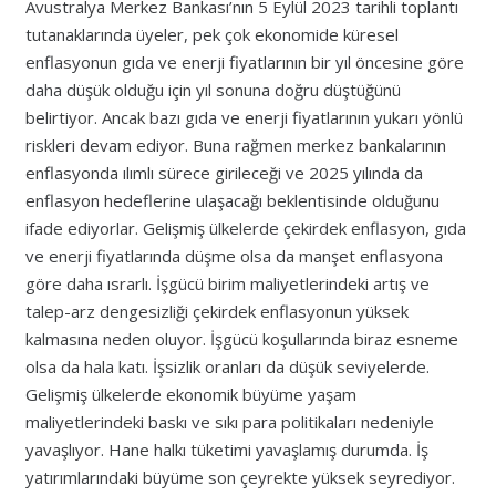
Avustralya Merkez Bankası’nın 5 Eylül 2023 tarihli toplantı
tutanaklarında üyeler, pek çok ekonomide küresel
enflasyonun gıda ve enerji fiyatlarının bir yıl öncesine göre
daha düşük olduğu için yıl sonuna doğru düştüğünü
belirtiyor. Ancak bazı gıda ve enerji fiyatlarının yukarı yönlü
riskleri devam ediyor. Buna rağmen merkez bankalarının
enflasyonda ılımlı sürece girileceği ve 2025 yılında da
enflasyon hedeflerine ulaşacağı beklentisinde olduğunu
ifade ediyorlar. Gelişmiş ülkelerde çekirdek enflasyon, gıda
ve enerji fiyatlarında düşme olsa da manşet enflasyona
göre daha ısrarlı. İşgücü birim maliyetlerindeki artış ve
talep-arz dengesizliği çekirdek enflasyonun yüksek
kalmasına neden oluyor. İşgücü koşullarında biraz esneme
olsa da hala katı. İşsizlik oranları da düşük seviyelerde.
Gelişmiş ülkelerde ekonomik büyüme yaşam
maliyetlerindeki baskı ve sıkı para politikaları nedeniyle
yavaşlıyor. Hane halkı tüketimi yavaşlamış durumda. İş
yatırımlarındaki büyüme son çeyrekte yüksek seyrediyor.