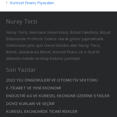
Küresel Finans Piyasaları
Nuray Terzi
Nuray Terzi, Marmara Üniversitesi, İktisat Fakültesi, İktisat
Bölümünde Profesör Doktor olarak görev yapmaktadır.
Doktorasını yine aynı Üniversiteden alan Nuray Terzi,
iktisat, uluslararası iktisat, küresel finans ve e-ticaret
alanında makale ve kitap bölümü yazmıştır.
Son Yazılar
2022 YILI ÖNGÖRÜLERİ VE OTOMOTİV SEKTÖRÜ
E-TİCARET VE YENİ EKONOMİ
ENDÜSTRİ 4.0 VE KÜRESEL EKONOMİ ÜZERİNE ETKİLER
DÖVİZ KURLARI VE SEÇİMİ
KÜRESEL EKONOMİDE TİCARİ RİSKLER