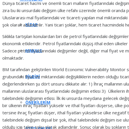
Dünya ticaret hacmi ve önemli ticari malların fiyatlarındaki değişi
zira bu iki unsurdaki değişim ülke refahı üzerinde önemli oranda p
Uluslararası mal fiyatlarındaki ve ticareti yapılan mal miktarındak
KITAP
şok olarak adlandırılır. Yani ticari şoklar, hem ticaret hacmindeki hem
Sıklıkla tartışılan konulardan biri de petrol fiyatlarındaki değişiml
ekonomik etkileridir. Petrol fiyatlarındaki düşüş ithal eden ülkeler iç
MAKALE
Sadece petrol fiyatlarındaki değişimler değil, diğer mal fiyat ve 
olmaktadır.
BM tarafından geliştirilen World Economic Vulnerability Monitor 
BILDIRI
grubundaki fiyat ve miktarındaki değişikliklerin neden olduğu ticari
değerlendirirken şu dört unsuru dikkate alır: 1) İhraç mallarının ulus
mallarının uluslararası fiyatlarındaki değişimin etkisi 3) Ülkelerin i
talebindeki değişimin etkisi. İlk iki unsurda meydana gelecek değiş
ÖNERILERIM
bir ülkenin ihraç fiyatları yükselir ve ithal fiyatları düşerse, ülke p
tersine ihraç fiyatları düşer, ithal fiyatları yükselirse ülke negatif 
talebindeki değişim dışsal bir şok, ithal talebindeki değişim ise ul
olduğu için talep şoku olarak adlandırılır. Sonuç olarak bu şokların t
FOTO GALERI