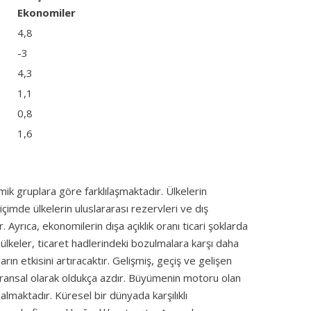
Ekonomiler
4,8
-3
4,3
1,1
0,8
1,6
mik gruplara göre farklılaşmaktadır. Ülkelerin
biçimde ülkelerin uluslararası rezervleri ve dış
. Ayrıca, ekonomilerin dışa açıklık oranı ticari şoklarda
n ülkeler, ticaret hadlerindeki bozulmalara karşı daha
ların etkisini artıracaktır. Gelişmiş, geçiş ve gelişen
a oransal olarak oldukça azdır. Büyümenin motoru olan
lmaktadır. Küresel bir dünyada karşılıklı