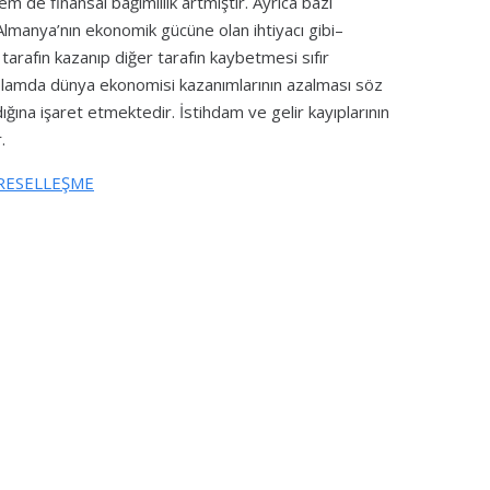
m de finansal bağımlılık artmıştır. Ayrıca bazı
n Almanya’nın ekonomik gücüne olan ihtiyacı gibi–
r tarafın kazanıp diğer tarafın kaybetmesi sıfır
 toplamda dünya ekonomisi kazanımlarının azalması söz
ığına işaret etmektedir. İstihdam ve gelir kayıplarının
.
ÜRESELLEŞME