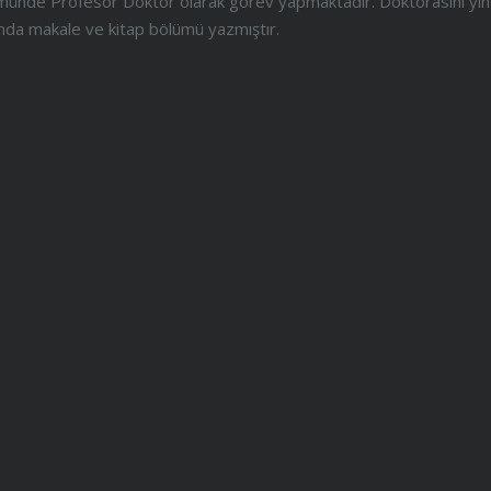
ölümünde Profesör Doktor olarak görev yapmaktadır. Doktorasını yi
anında makale ve kitap bölümü yazmıştır.