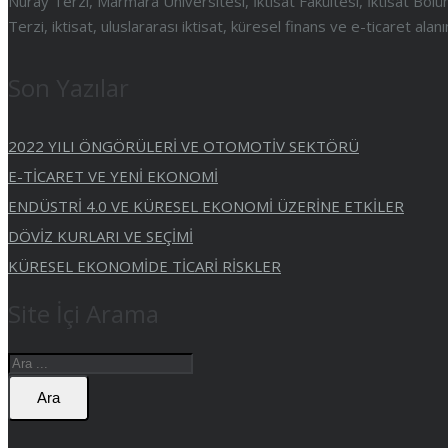
Nuray Terzi, Marmara Üniversitesi, İktisat Fakültesi, İktisat B
Terzi, iktisat, uluslararası iktisat, küresel finans ve e-ticaret al
Son Yazılar
2022 YILI ÖNGÖRÜLERİ VE OTOMOTİV SEKTÖRÜ
E-TİCARET VE YENİ EKONOMİ
ENDÜSTRİ 4.0 VE KÜRESEL EKONOMİ ÜZERİNE ETKİLER
DÖVİZ KURLARI VE SEÇİMİ
KÜRESEL EKONOMİDE TİCARİ RİSKLER
Site İçi Arama
Ara