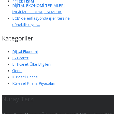
İLETIŞIM
DİJİTAL EKONOMİ TERİMLERİ
İNGİLİZCE TÜRKÇE SÖZLÜK
ECB’ de enflasyonda işler tersine
dönebilir diyor…
Kategoriler
Dijital Ekonomi
E-Ticaret
E-Ticaret Ülke Bilgileri
Genel
Küresel Finans
Küresel Finans Piyasaları
Nuray Terzi