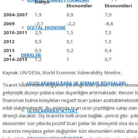
Dünya
Ekonomiler
Ekonomileri
2004-2007
1,9
0,9
7,9
2009
-2,7
-2,2
-8,8
DIJITAL EKONOMI
2010-2011
2,5
1,5
7,3
2012
0,5
0,1
1,3
2013
0,5
0,2
0,4
DERSLER
2014-2015
1,2
1
0,7
Kaynak: UN/DESA, World Economic Vulnerability Monitor.
ULUSLARARASI PARA VE SERMAYE PİYASALARI
Ticaret hadlerindeki değişimin yarattığı ticari şoklar, temel ekono
gelişmişlik düzeyi şoklara olan duyarlılığını artırmaktadır. Benzer 
finansman bulma kolaylıkları negatif ticari şokları azaltabilmektedir
etkili olabilmektedir. Bu anlamda ticari ürün çeşitliliğine sahip ola
ULUSLARARASI İKTİSAT
dirençli olacaktır. Dış ticarette belli ürüne bağlılık –petrol gibi- şok
ekonomiler son yıllarda pozitif ticari şoklar ile deneyimli olsa d
ticarette meydana gelen değişimler tüm ekonomileri etkisi altına a