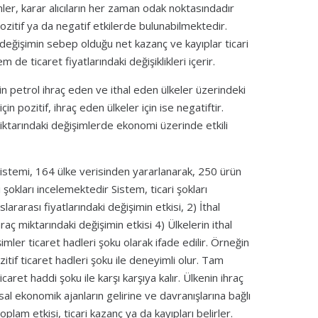
mler, karar alıcıların her zaman odak noktasındadır
ozitif ya da negatif etkilerde bulunabilmektedir.
i değişimin sebep olduğu net kazanç ve kayıplar ticari
 de ticaret fiyatlarındaki değişiklikleri içerir.
erin petrol ihraç eden ve ithal eden ülkeler üzerindeki
in pozitif, ihraç eden ülkeler için ise negatiftir.
miktarındaki değişimlerde ekonomi üzerinde etkili
sistemi, 164 ülke verisinden yararlanarak, 250 ürün
 şokları incelemektedir Sistem, ticari şokları
lararası fiyatlarındaki değişimin etkisi, 2) İthal
hraç miktarındaki değişimin etkisi 4) Ülkelerin ithal
imler ticaret hadleri şoku olarak ifade edilir. Örneğin
ozitif ticaret hadleri şoku ile deneyimli olur. Tam
ticaret haddi şoku ile karşı karşıya kalır. Ülkenin ihraç
usal ekonomik ajanların gelirine ve davranışlarına bağlı
oplam etkisi, ticari kazanç ya da kayıpları belirler.