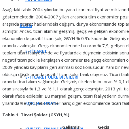
Aşağıdaki tablo 2004 yılından bu yana ticari mal fiyat ve miktarındak
göstermektedir. 2004-2007 yılları arasında tüm ekonomiler pozitif 
arasında ticaret hadlerindeki değişim, dünya ekonomisinde toplam
BLOG
açmıştır. Ancak, ticari akımlar gelişmiş, geçiş ve gelişen ekonomile
ekonomilerde pozitif ticari şok, GSYH % 0.9’u kadardır. Gelişmiş
oranda azalmıştır. Geçiş ekonomilerinde bu oran % 7,9, gelişen e
E-TICARET
toplam ticari faaliyetlerde ve fiyatlardaki düşmenin etkisinin sonuc
negatif ticari şok ile karşılaşan ekonomiler ise geçiş ekonomiler
2009 yılındaki kayıpların geri alınması söz konusudur. Yani bir ne
oldukça düşük oranda pozitif ticari şoka tanık oluyoruz. Ticari fa
E-TICARET ÜLKE BILGILERI
oranda ticari akım sağlamıştır. Gelişmiş ülkelerde bu oran % 0,1 
oran sırasıyla % 1,3 ve % 1,1 olarak gerçekleşmiştir. 2013 yılı, tic
olarak ifade edilebilir. Bu marjinal gelişim, ticari faaliyetlerin d
KÜRESEL FINANS
yıllarında ise geçiş ekonomiler hariç diğer ekonomilerde ticari faali
Tablo 1. Ticari Şoklar (GSYH,%)
Gelişmiş
Geçiş
KÜRESEL FINANS PIYASALARI