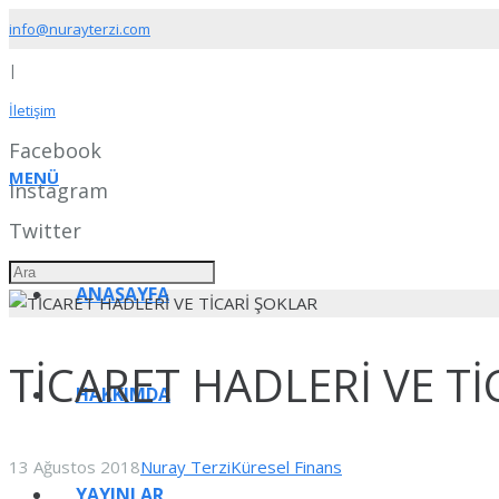
info@nurayterzi.com
|
İletişim
Facebook
MENÜ
Instagram
Twitter
ANASAYFA
TİCARET HADLERİ VE Tİ
HAKKIMDA
13 Ağustos 2018
Nuray Terzi
Küresel Finans
YAYINLAR