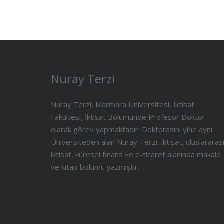
Nuray Terzi
Nuray Terzi, Marmara Üniversitesi, İktisat
Fakültesi, İktisat Bölümünde Profesör Doktor
olarak görev yapmaktadır. Doktorasını yine aynı
Üniversiteden alan Nuray Terzi, iktisat, uluslararas
iktisat, küresel finans ve e-ticaret alanında makale
ve kitap bölümü yazmıştır.