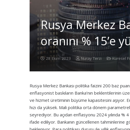
Rusya Merkez Ba
oranını % 15’e yü
28 Ekim 2023
Nuray Terzi
Küresel F
Rusya Merkez Bankası politika faizini 200 baz puan
enflasyonist baskıların Banka’nın beklentilerinin üzer
ve hizmet üretiminin büyüme kapasitesini aşıyor. E
hızı da yüksek. Mali politika orta dönem parametre
seyrediyor. Bu açıdan enflasyonu 2024 yılında % 4 
ifade ediliyor. Bankanın güncellenen tahminlerine gö
bekleniyor. Para politikası duruşu ile yıllık enflasy