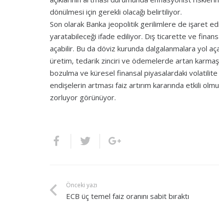
dönülmesi için gerekli olacağı belirtiliyor.
Son olarak Banka jeopolitik gerilimlere de işaret ediy
yaratabileceği ifade ediliyor. Dış ticarette ve fina
açabilir. Bu da döviz kurunda dalgalanmalara yol aça
üretim, tedarik zinciri ve ödemelerde artan karmaşık
bozulma ve küresel finansal piyasalardaki volatilite
endişelerin artması faiz artırım kararında etkili o
zorluyor görünüyor.
Önceki yazı
ECB üç temel faiz oranını sabit bıraktı