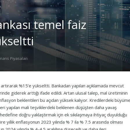
nkası temel faiz
kseltti
inans Piyasaları
 artırarak %15’e yükseltti. Bankadan yapılan açıklamada mevcut
inde giderek arttığı ifade edildi. Artan ulusal talep, mal üretiminin
nflasyon beklentileri bu açıdan yüksek kalıyor. Kredilerdeki büyüm
leri yapılan mali teşviklerdeki beklenen düşüşten daha yavaş
hedefine doğru yaklaştırmak için ek sıkılaşmaya ihtiyaç duyulduğu
re yıllık enflasyonun 2023 yılında % 7 ila % 7.5 arasında olması
onun 2024 yılında % 4-4.5 aralığına düşeceği ve daha ileri