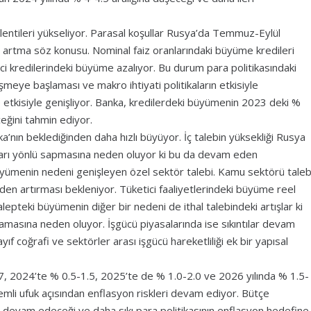
entileri yükseliyor. Parasal koşullar Rusya’da Temmuz-Eylül
de artma söz konusu. Nominal faiz oranlarındaki büyüme kredileri
ici kredilerindeki büyüme azalıyor. Bu durum para politikasındaki
şmeye başlaması ve makro ihtiyati politikaların etkisiyle
e etkisiyle genişliyor. Banka, kredilerdeki büyümenin 2023 deki %
eğini tahmin ediyor.
nın beklediğinden daha hızlı büyüyor. İç talebin yüksekliği Rusya
arı yönlü sapmasına neden oluyor ki bu da devam eden
büyümenin nedeni genişleyen özel sektör talebi. Kamu sektörü taleb
niden artırması bekleniyor. Tüketici faaliyetlerindeki büyüme reel
talepteki büyümenin diğer bir nedeni de ithal talebindeki artışlar ki
lamasına neden oluyor. İşgücü piyasalarında ise sıkıntılar devam
yıf coğrafi ve sektörler arası işgücü hareketliliği ek bir yapısal
, 2024’te % 0.5-1.5, 2025’te de % 1.0-2.0 ve 2026 yılında % 1.5-
emli ufuk açısından enflasyon riskleri devam ediyor. Bütçe
n devam edeceği ve daha sıkı para politikasının enflasyon hedefine