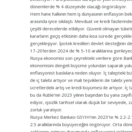
dönemlerde % 4 düzeyinde olacağı öngörülüyor.
Hem hane halkının hem iş dünyasının enflasyon bekl
arasında iyice sıkılaştı. Mevduat ve kredi faizlerin
çeşitli derecelerde etkiliyor. Güvenli olmayan tüket
kararların geçiş etkisinin daha kısa sürede gerçekle
gerçekleşiyor. İpotek kredileri devlet desteğinin d
17-20’lerden 2024 de % 5-10 aralıklarına gerileyec
Rusya ekonomisi son çeyrekteki verilere göre Banka’
ekonomisini dengeli büyüme yolundan saparak yuk
enflasyonist baskılara neden oluyor. İç talepteki 
de iç talebi artıyor ve mali teşviklerin de talebi ye
ücretlerdeki artış ve kredi büyümesi ile artıyor. İç 
bu da Ruble’nin 2023 yılının başından bu yana zayıf
ediyor, işsizlik tarihsel olarak düşük bir seviyede, za
zorluk yaratıyor.
Rusya Merkez Bankası GSYIH’nin 2023’te % 2.2-2.7
2.5 aralıklarında büyüyeceğini öngörüyor. Orta dön
açıklarının artması durumunda enflasyonist riskleri