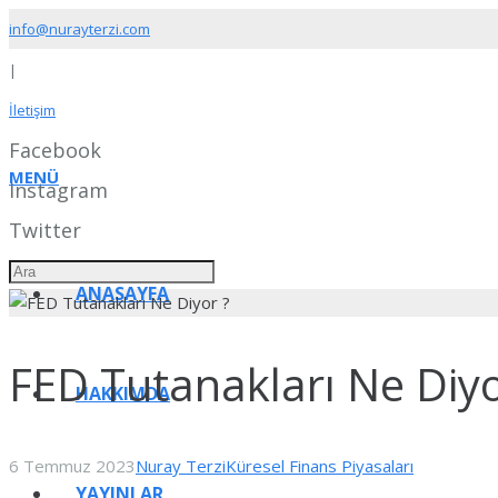
info@nurayterzi.com
|
İletişim
Facebook
MENÜ
Instagram
Twitter
ANASAYFA
FED Tutanakları Ne Diyo
HAKKIMDA
6 Temmuz 2023
Nuray Terzi
Küresel Finans Piyasaları
YAYINLAR