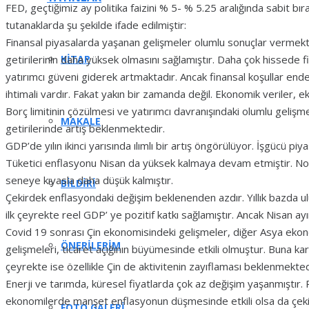
FED, geçtiğimiz ay politika faizini % 5- % 5.25 aralığında sabit bı
tutanaklarda şu şekilde ifade edilmiştir:
Finansal piyasalarda yaşanan gelişmeler olumlu sonuçlar vermekted
KITAP
getirilerinin daha yüksek olmasını sağlamıştır. Daha çok hissede fiy
yatırımcı güveni giderek artmaktadır. Ancak finansal koşullar ende
ihtimali vardır. Fakat yakın bir zamanda değil. Ekonomik veriler,
Borç limitinin çözülmesi ve yatırımcı davranışındaki olumlu gelişme
MAKALE
getirilerinde artış beklenmektedir.
GDP’de yılın ikinci yarısında ılımlı bir artış öngörülüyor. İşgücü piy
Tüketici enflasyonu Nisan da yüksek kalmaya devam etmiştir. No
seneye kıyasla daha düşük kalmıştır.
BILDIRI
Çekirdek enflasyondaki değişim beklenenden azdır. Yıllık bazda ulus
ilk çeyrekte reel GDP’ ye pozitif katkı sağlamıştır. Ancak Nisan ayı
Covid 19 sonrası Çin ekonomisindeki gelişmeler, diğer Asya eko
ÖNERILERIM
gelişmeleri, ticaret açığının büyümesinde etkili olmuştur. Buna kar
çeyrekte ise özellikle Çin de aktivitenin zayıflaması beklenmekted
Enerji ve tarımda, küresel fiyatlarda çok az değişim yaşanmıştır. 
ekonomilerde manşet enflasyonun düşmesinde etkili olsa da çek
FOTO GALERI