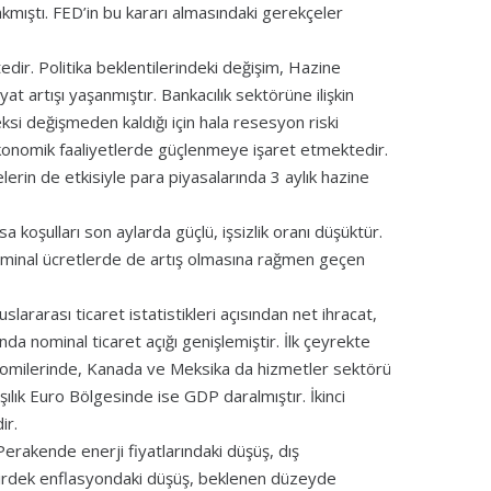
rakmıştı. FED’in bu kararı almasındaki gerekçeler
ir. Politika beklentilerindeki değişim, Hazine
at artışı yaşanmıştır. Bankacılık sektörüne ilişkin
ksi değişmeden kaldığı için hala resesyon riski
 ekonomik faaliyetlerde güçlenmeye işaret etmektedir.
lerin de etkisiyle para piyasalarında 3 aylık hazine
asa koşulları son aylarda güçlü, işsizlik oranı düşüktür.
minal ücretlerde de artış olmasına rağmen geçen
lararası ticaret istatistikleri açısından net ihracat,
nda nominal ticaret açığı genişlemiştir. İlk çeyrekte
nomilerinde, Kanada ve Meksika da hizmetler sektörü
şılık Euro Bölgesinde ise GDP daralmıştır. İkinci
ir.
Perakende enerji fiyatlarındaki düşüş, dış
irdek enflasyondaki düşüş, beklenen düzeyde