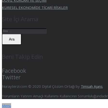
DÖVİZ KURLARI VE SEÇİMİ
KÜRESEL EKONOMİDE TİCARİ RİSKLER
Site İçi Arama
Ara
Beni Takip Edin
Facebook
Twitter
Nurayterzi.com © 2020 Dijital Çözüm Ortağı by
Timsah Ajans
Yorumların Yatırım Amaçlı Kullanımı Kullanıcının Sorumluluğundad
Menü