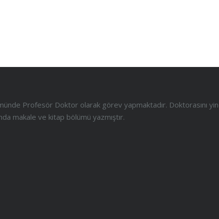
ölümünde Profesör Doktor olarak görev yapmaktadır. Doktorasını yi
anında makale ve kitap bölümü yazmıştır.