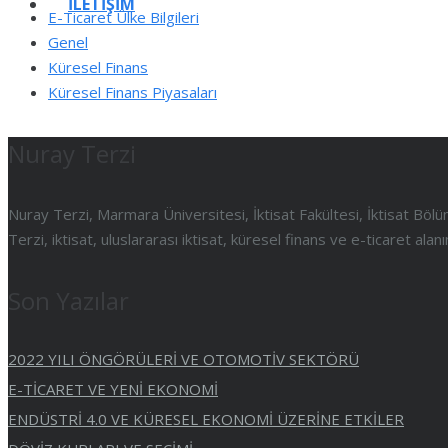
İLETIŞIM
E-Ticaret Ülke Bilgileri
Genel
Küresel Finans
Küresel Finans Piyasaları
Nuray Terzi
Nuray Terzi, Marmara Üniversitesi, İktisat Fakültesi, İktisat B
Terzi, iktisat, uluslararası iktisat, küresel finans ve e-ticaret al
Son Yazılar
2022 YILI ÖNGÖRÜLERİ VE OTOMOTİV SEKTÖRÜ
E-TİCARET VE YENİ EKONOMİ
ENDÜSTRİ 4.0 VE KÜRESEL EKONOMİ ÜZERİNE ETKİLER