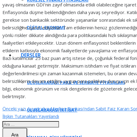
yavaş olmasının GDI’nin zayıf olmasında etkili olabileceğine işaret 
Enflasyonda düşme beklendiğinden daha yavaş seyrediyor. Katılımc
gerekse son bankacılık sektöründe yaşananlar sonrasındaki ek sık
DIJITAL EKONOMI
belirsizliğine işaret ediyorlar. Tam etkilerinin henüz gözlenmediğ
yönlü riskler dikkate alındığında para politikasındaki hızlı sıkılaş
faaliyetleri etkileyecektir. Uzun dönem enflasyonist beklentilerin
etkilerin katkısıyla ekonomik faaliyetlerde yavaşlama ve enflasyoni
DERSLER
Bazı katılımcılar 25 baz puan artış istese de, çoğunluk federal f
olduğuna kanaat getirmiştir. Maksimum istihdam ve fiyat istikrarı
değerlendirilmesi için zaman kazanmak istemeleri, bu oranın devam
belirsizliklerin devam ettiğini, uygun para politikası duruşu için e
ULUSLARARASI PARA VE SERMAYE PİYASALARI
bilgi, ekonomik görünüm ve risk dengelerini de gözeterek gelece
belirtmiştir.
Önceki yazı
Avustralya Merkez Bankası’ndan Sabit Faiz Kararı
Son
ULUSLARARASI İKTİSAT
İlişkin Tutanakları Yayınlandı
Ara