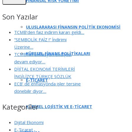
FİNANSAL RİSK YÖNETİMİ
Son Yazılar
ULUSLARARASI FİNANSIN POLİTİK EKONOMİSİ
TCMB’den faiz indirim kararı geldi…
“SEMBOLİK FAİZ !” İndirimi
Üzerine…
KÜRESEL FİNANS POLİTİKALARI
TCMB’nin enflasyon endişesi
devam ediyor…
DİJİTAL EKONOMİ TERİMLERİ
İNGİLİZCE TÜRKÇE SÖZLÜK
E-TİCARET
ECB’ de enflasyonda işler tersine
dönebilir diyor…
Kategoriler
KÜRESEL LOJİSTİK VE E-TİCARET
Dijital Ekonomi
E-Ticaret