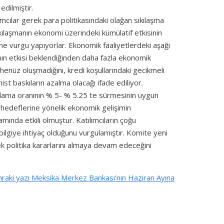
edilmiştir.
ılar gerek para politikasındaki olağan sıkılaşma
ılaşmanın ekonomi üzerindeki kümülatif etkisinin
ine vurgu yapıyorlar. Ekonomik faaliyetlerdeki aşağı
manın etkisi beklendiğinden daha fazla ekonomik
 henüz oluşmadığını, kredi koşullarındaki gecikmeli
st baskıların azalma olacağı ifade ediliyor.
onlama oranının % 5- % 5.25 te sürmesinin uygun
 hedeflerine yönelik ekonomik gelişimin
ında etkili olmuştur. Katılımcıların çoğu
k bilgiye ihtiyaç olduğunu vurgulamıştır. Komite yeni
k politika kararlarını almaya devam edeceğini
raki yazı
Meksika Merkez Bankası’nın Haziran Ayına