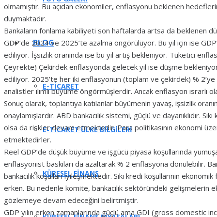
olmamıştır. Bu açıdan ekonomiler, enflasyonu beklenen hedeflerine
duymaktadır.
Bankaların fonlama kabiliyeti son haftalarda artsa da beklenen dü
BLOG
GDP’de 2024 ve 2025’te azalma öngörülüyor. Bu yıl için ise GDP’
ediliyor. İşsizlik oranında ise bu yıl artış bekleniyor. Tüketici enf
Çeyrekte) Çekirdek enflasyonda gelecek yıl ise düşme bekleniyor
ediliyor. 2025’te her iki enflasyonun (toplam ve çekirdek) % 2’y
E-TICARET
analistler ılımlı büyüme öngörmüşlerdir. Ancak enflasyon ısrarlı ola
Sonuç olarak, toplantıya katılanlar büyümenin yavaş, işsizlik ora
onaylamışlardır. ABD bankacılık sistemi, güçlü ve dayanıklıdır. Sıkı k
olsa da riskler devam etmektedir. Para politikasının ekonomi üzer
E-TICARET ÜLKE BILGILERI
etmektedirler.
Reel GDP’de düşük büyüme ve işgücü piyasa koşullarında yumuşam
enflasyonist baskıları da azaltarak % 2 enflasyona dönülebilir. 
KÜRESEL FINANS
bankacılık koşulları iyileşmektedir. Sıkı kredi koşullarının ekonomik
erken. Bu nedenle komite, bankacılık sektöründeki gelişmelerin ek
gözlemeye devam edeceğini belirtmiştir.
GDP yılın erken zamanlarında güçlü ama GDI (gross domestic inc
KÜRESEL FINANS PIYASALARI