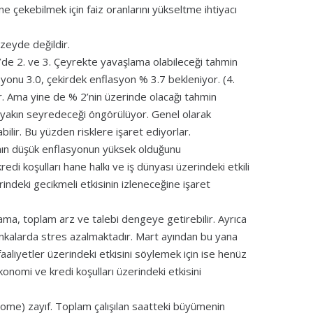
 çekebilmek için faiz oranlarını yükseltme ihtiyacı
zeyde değildir.
de 2. ve 3. Çeyrekte yavaşlama olabileceği tahmin
lasyonu 3.0, çekirdek enflasyon % 3.7 bekleniyor. (4.
. Ama yine de % 2’nin üzerinde olacağı tahmin
e yakın seyredeceği öngörülüyor. Genel olarak
bilir. Bu yüzden risklere işaret ediyorlar.
nının düşük enflasyonun yüksek olduğunu
redi koşulları hane halkı ve iş dünyası üzerindeki etkili
indeki gecikmeli etkisinin izleneceğine işaret
a, toplam arz ve talebi dengeye getirebilir. Ayrıca
Bankalarda stres azalmaktadır. Mart ayından bu yana
 faaliyetler üzerindeki etkisini söylemek için ise henüz
onomi ve kredi koşulları üzerindeki etkisini
ome) zayıf. Toplam çalışılan saatteki büyümenin