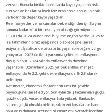
veriyor. Bununla birlikte bankalarda kayıp yaşanma riski
sürüyor ve bazıları yüksek faiz oranlarının sonucu olarak
varlıklarında değer kaybı yaşadılar.
Reel faaliyetler ve harcamalar beklendiğinden iyi. Bu yılın
sonuna kadar kötü bir resesyon olasılığı görmüyorlar.
GSYIH’da 2024 yılında reel büyüme öngörüyorlar. 2025’te
ise tahminlerin biraz aşağısında olabileceğine işaret
ediyorlar. İşsizlikte de biraz artış yaşanabileceğine vurgu
yapıyorlar. 2023’ün ikinci yarısında çekirdek enflasyonda
düşüş olabilir. 2024 yılında enflasyonda düzelme
yaşanabilir. Uzmanların 2025 yılı beklentileri manşet
enflasyonda % 2.2, çekirdek enflasyonda % 2.3 olarak
belirtiliyor.
Katılımcılar, ekonomik faaliyetlerin ılımlı bir şekilde
büyüdüğüne işaret ediyor. Son aylarda iş kazanımları güçlü,
işsizlik düşük. Ancak enflasyon hala yüksek. Bankacılık
sistemi güçlü olmakla birlikte, sıkı kredi koşullarının hane
halkı ve iş dünyası üzerinde olumsuz etki yaratabileceğine