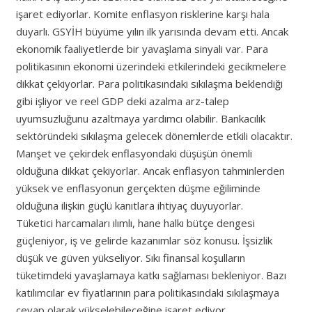
işaret ediyorlar. Komite enflasyon risklerine karşı hala
duyarlı. GSYİH büyüme yılın ilk yarısında devam etti. Ancak
ekonomik faaliyetlerde bir yavaşlama sinyali var. Para
politikasının ekonomi üzerindeki etkilerindeki gecikmelere
dikkat çekiyorlar. Para politikasındaki sıkılaşma beklendiği
gibi işliyor ve reel GDP deki azalma arz-talep
uyumsuzluğunu azaltmaya yardımcı olabilir. Bankacılık
sektöründeki sıkılaşma gelecek dönemlerde etkili olacaktır.
Manşet ve çekirdek enflasyondaki düşüşün önemli
olduğuna dikkat çekiyorlar. Ancak enflasyon tahminlerden
yüksek ve enflasyonun gerçekten düşme eğiliminde
olduğuna ilişkin güçlü kanıtlara ihtiyaç duyuyorlar.
Tüketici harcamaları ılımlı, hane halkı bütçe dengesi
güçleniyor, iş ve gelirde kazanımlar söz konusu. İşsizlik
düşük ve güven yükseliyor. Sıkı finansal koşulların
tüketimdeki yavaşlamaya katkı sağlaması bekleniyor. Bazı
katılımcılar ev fiyatlarının para politikasındaki sıkılaşmaya
cevap olarak yükselebileceğine işaret ediyor.