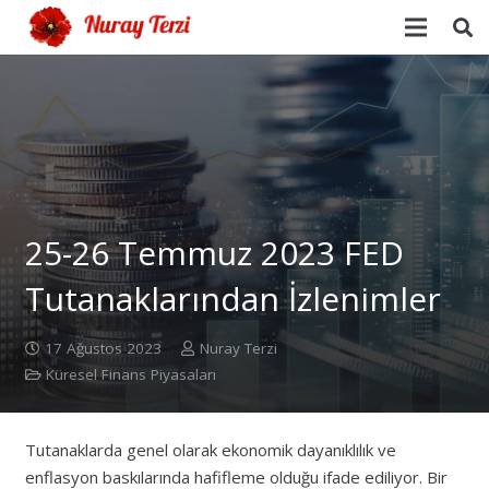
25-26 Temmuz 2023 FED
Tutanaklarından İzlenimler
17 Ağustos 2023
Nuray Terzi
Küresel Finans Piyasaları
Tutanaklarda genel olarak ekonomik dayanıklılık ve
enflasyon baskılarında hafifleme olduğu ifade ediliyor. Bir