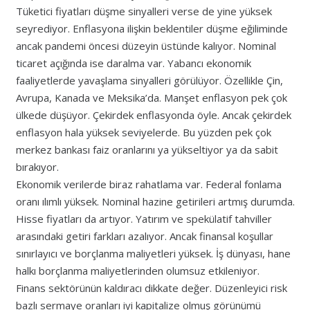
Tüketici fiyatları düşme sinyalleri verse de yine yüksek
seyrediyor. Enflasyona ilişkin beklentiler düşme eğiliminde
ancak pandemi öncesi düzeyin üstünde kalıyor. Nominal
ticaret açığında ise daralma var. Yabancı ekonomik
faaliyetlerde yavaşlama sinyalleri görülüyor. Özellikle Çin,
Avrupa, Kanada ve Meksika’da. Manşet enflasyon pek çok
ülkede düşüyor. Çekirdek enflasyonda öyle. Ancak çekirdek
enflasyon hala yüksek seviyelerde. Bu yüzden pek çok
merkez bankası faiz oranlarını ya yükseltiyor ya da sabit
bırakıyor.
Ekonomik verilerde biraz rahatlama var. Federal fonlama
oranı ılımlı yüksek. Nominal hazine getirileri artmış durumda.
Hisse fiyatları da artıyor. Yatırım ve spekülatif tahviller
arasındaki getiri farkları azalıyor. Ancak finansal koşullar
sınırlayıcı ve borçlanma maliyetleri yüksek. İş dünyası, hane
halkı borçlanma maliyetlerinden olumsuz etkileniyor.
Finans sektörünün kaldıracı dikkate değer. Düzenleyici risk
bazlı sermaye oranları iyi kapitalize olmuş görünümü