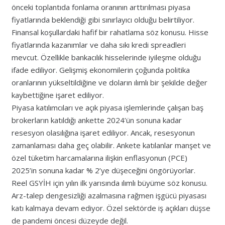
önceki toplantıda fonlama oranının arttırılması piyasa
fiyatlarında beklendiği gibi sınırlayıcı olduğu belirtiliyor.
Finansal koşullardaki hafif bir rahatlama söz konusu. Hisse
fiyatlarında kazanımlar ve daha sıkı kredi spreadleri
mevcut. Özellikle bankacılık hisselerinde iyileşme olduğu
ifade ediliyor. Gelişmiş ekonomilerin çoğunda politika
oranlarının yükseltildiğine ve doların ılımlı bir şekilde değer
kaybettiğine işaret ediliyor.
Piyasa katılımcıları ve açık piyasa işlemlerinde çalışan baş
brokerların katıldığı ankette 2024’ün sonuna kadar
resesyon olasılığına işaret ediliyor. Ancak, resesyonun
zamanlaması daha geç olabilir. Ankete katılanlar manşet ve
özel tüketim harcamalarına ilişkin enflasyonun (PCE)
2025’in sonuna kadar % 2’ye düşeceğini öngörüyorlar.
Reel GSYİH için yılın ilk yarısında ılımlı büyüme söz konusu.
Arz-talep dengesizliği azalmasına rağmen işgücü piyasası
katı kalmaya devam ediyor. Özel sektörde iş açıkları düşse
de pandemi öncesi düzeyde değil.