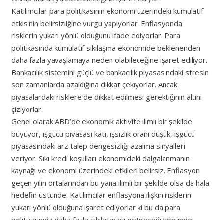
Katılımcılar para politikasının ekonomi üzerindeki kümülatif
etkisinin belirsizliğine vurgu yapıyorlar. Enflasyonda
risklerin yukarı yönlü olduğunu ifade ediyorlar. Para
politikasında kümülatif sıkılaşma ekonomide beklenenden
daha fazla yavaşlamaya neden olabileceğine işaret ediliyor.
Bankacılık sistemini güçlü ve bankacılık piyasasındaki stresin
son zamanlarda azaldığına dikkat çekiyorlar. Ancak
piyasalardaki risklere de dikkat edilmesi gerektiğinin altını
çiziyorlar.
Genel olarak ABD’de ekonomik aktivite ılımlı bir şekilde
büyüyor, işgücü piyasası katı, işsizlik oranı düşük, işgücü
piyasasındaki arz talep dengesizliği azalma sinyalleri
veriyor. Sıkı kredi koşulları ekonomideki dalgalanmanın
kaynağı ve ekonomi üzerindeki etkileri belirsiz. Enflasyon
geçen yılın ortalarından bu yana ılımlı bir şekilde olsa da hala
hedefin üstünde. Katılımcılar enflasyona ilişkin risklerin
yukarı yönlü olduğuna işaret ediyorlar ki bu da para
politikasında daha fazla sıkılaşmayı getireceği yönünde